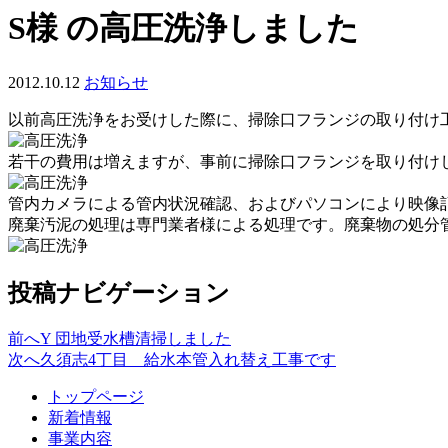
S様 の高圧洗浄しました
2012.10.12
お知らせ
以前高圧洗浄をお受けした際に、掃除口フランジの取り付け
若干の費用は増えますが、事前に掃除口フランジを取り付け
管内カメラによる管内状況確認、およびパソコンにより映像
廃棄汚泥の処理は専門業者様による処理です。廃棄物の処分
投稿ナビゲーション
前へ
Y 団地受水槽清掃しました
次へ
久須志4丁目 給水本管入れ替え工事です
トップページ
新着情報
事業内容