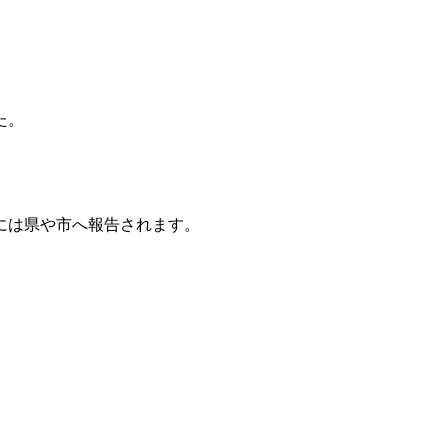
た。
には県や市へ報告されます。