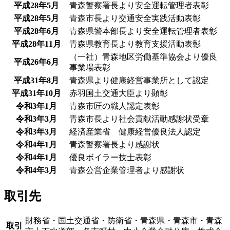
平成28年5月
青森警察署長より安全運転管理者表彰
平成28年5月
青森市長より交通安全実践活動表彰
平成28年6月
青森県警本部長より安全運転管理者表彰
平成28年11月
青森県教育長より教育支援活動表彰
（一社）青森地区労働基準協会より優良
平成26年6月
事業場表彰
平成31年8月
青森県より健康経営事業所として認定
平成31年10月
赤羽国土交通大臣より顕彰
令和3年1月
青森市匠の職人認定表彰
令和3年3月
青森市長より社会貢献活動感謝状受章
令和3年3月
経済産業省 健康経営優良法人認定
令和4年1月
青森警察署長より感謝状
令和4年1月
優良ボイラー技士表彰
令和4年3月
青森公営企業管理者より感謝状
取引先
財務省・国土交通省・防衛省・青森県・青森市・青森
取引