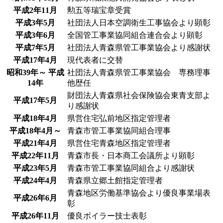
平成2年11月
勲五等瑞宝章受賞
平成3年5月
社団法人日本空調衛生工事協会より顕彰
平成3年6月
全国管工事業協同組合連合会より顕彰
平成7年5月
社団法人青森県管工事業協会より感謝状
平成17年4月
現代表者に交替
昭和39年～ 平成
社団法人青森県管工事業協会 専務理事
14年
他歴任
財団法人青森県社会保険協会東青支部よ
平成17年5月
り感謝状
平成18年4月
県営住宅弘前地区指定管理者
平成18年4月～
青森市管工事業協同組合理事
平成21年4月
県営住宅青森地区指定管理者
平成22年11月
青森市長・日本商工会議所より顕彰
平成23年5月
青森市管工事業協同組合より感謝状
平成24年4月
青森県立郷土館指定管理者
青森地区労働基準協会より優良事業場表
平成26年6月
彰
平成26年11月
優良ボイラー技士表彰