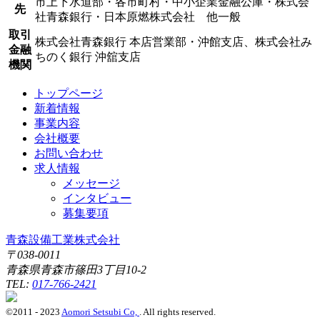
市上下水道部・各市町村・中小企業金融公庫・株式会
先
社青森銀行・日本原燃株式会社 他一般
取引
株式会社青森銀行 本店営業部・沖館支店、株式会社み
金融
ちのく銀行 沖舘支店
機関
トップページ
新着情報
事業内容
会社概要
お問い合わせ
求人情報
メッセージ
インタビュー
募集要項
青森設備工業株式会社
〒038-0011
青森県青森市篠田3丁目10-2
TEL:
017-766-2421
©2011 - 2023
Aomori Setsubi Co,
. All rights reserved.