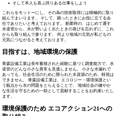
そして本人も喜ぶ誇りある仕事をしよう
これらをモットーにし、その為の技術取得には積極的に取り
組んでまいります。 そして、困ったときにお役に立てる会
社でありたいと考えております。 創業時の、はじめて通す
水道管から、水が勢いよく出たときの喜びを忘れずに、これ
からも取り組んで参ります。 何より地域の元気が私どもの
元気につながると考えております。
目指すは、地域環境の保護
青森設備工業は長年蓄積された経験に基づく調査能力で、水
道管のどんな小さな異常も見逃しません。 小さな水漏れで
あっても、社会生活のために限られた水資源のため、軽視は
できません。 青森設備工業は、エコロジー・環境保護とい
う観点から水の問題をとらえることで、 地域社会の健やか
な生活を守るための一助として貢献することをお約束いたし
ます。
環境保護のため エコアクション21への