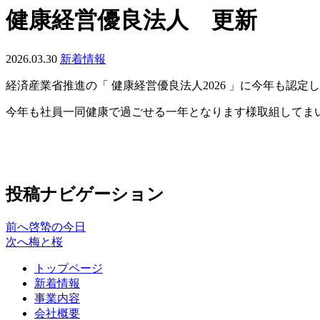
健康経営優良法人 更新
2026.03.30
新着情報
経済産業省推進の「 健康経営優良法人2026 」に今年も認定
今年も社員一同健康で過ごせる一年となります様取組してま
投稿ナビゲーション
前へ
啓蟄の今日
次へ
梅と桜
トップページ
新着情報
事業内容
会社概要