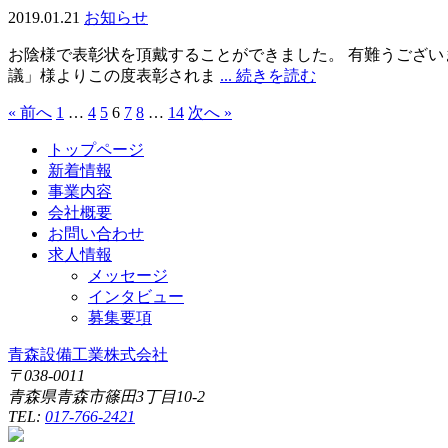
2019.01.21
お知らせ
お陰様で表彰状を頂戴することができました。 有難うござい
議」様よりこの度表彰されま
... 続きを読む
« 前へ
1
…
4
5
6
7
8
…
14
次へ »
トップページ
新着情報
事業内容
会社概要
お問い合わせ
求人情報
メッセージ
インタビュー
募集要項
青森設備工業株式会社
〒038-0011
青森県青森市篠田3丁目10-2
TEL:
017-766-2421